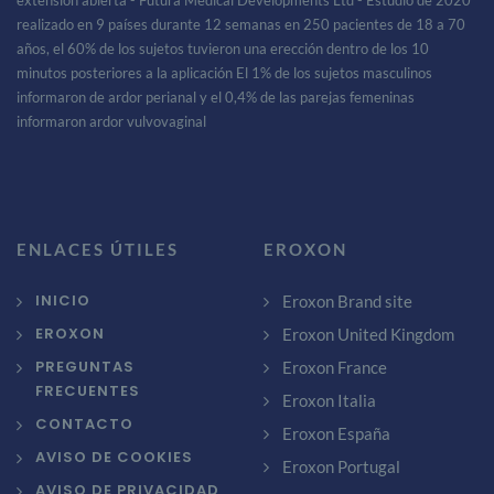
extensión abierta - Futura Medical Developments Ltd - Estudio de 2020
realizado en 9 países durante 12 semanas en 250 pacientes de 18 a 70
años, el 60% de los sujetos tuvieron una erección dentro de los 10
minutos posteriores a la aplicación El 1% de los sujetos masculinos
informaron de ardor perianal y el 0,4% de las parejas femeninas
informaron ardor vulvovaginal
ENLACES ÚTILES
EROXON
INICIO
Eroxon Brand site
EROXON
Eroxon United Kingdom
PREGUNTAS
Eroxon France
FRECUENTES
Eroxon Italia
CONTACTO
Eroxon España
AVISO DE COOKIES
Eroxon Portugal
AVISO DE PRIVACIDAD