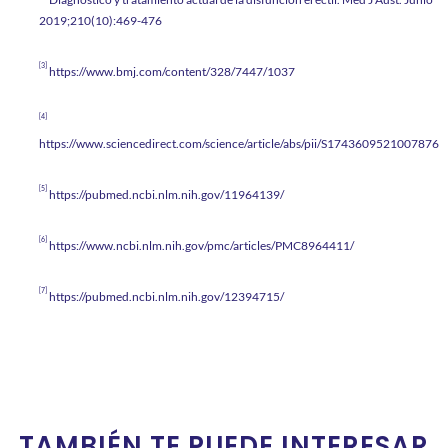
2019;210(10):469-476
[3]
https://www.bmj.com/content/328/7447/1037
[4]
https://www.sciencedirect.com/science/article/abs/pii/S1743609521007876
[5]
https://pubmed.ncbi.nlm.nih.gov/11964139/
[6]
https://www.ncbi.nlm.nih.gov/pmc/articles/PMC8964411/
[7]
https://pubmed.ncbi.nlm.nih.gov/12394715/
TAMBIÉN TE PUEDE INTERESAR