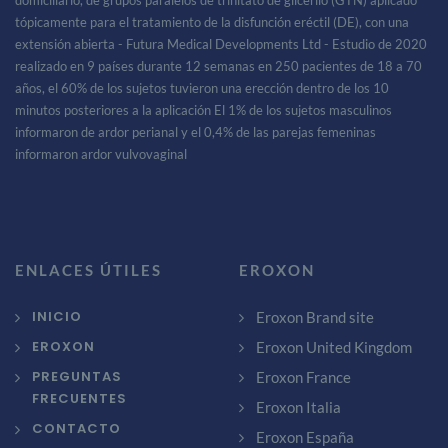
tópicamente para el tratamiento de la disfunción eréctil (DE), con una
extensión abierta - Futura Medical Developments Ltd - Estudio de 2020
realizado en 9 países durante 12 semanas en 250 pacientes de 18 a 70
años, el 60% de los sujetos tuvieron una erección dentro de los 10
minutos posteriores a la aplicación El 1% de los sujetos masculinos
informaron de ardor perianal y el 0,4% de las parejas femeninas
informaron ardor vulvovaginal
ENLACES ÚTILES
EROXON
INICIO
Eroxon Brand site
EROXON
Eroxon United Kingdom
PREGUNTAS
Eroxon France
FRECUENTES
Eroxon Italia
CONTACTO
Eroxon España