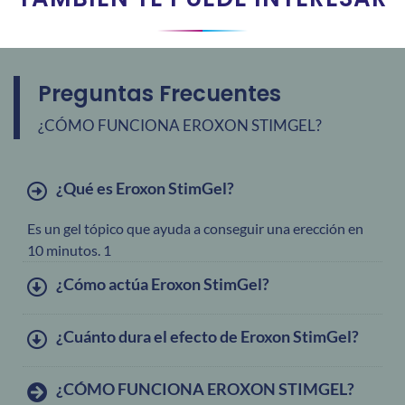
Preguntas Frecuentes
¿CÓMO FUNCIONA EROXON STIMGEL?
¿Qué es Eroxon StimGel?
Es un gel tópico que ayuda a conseguir una erección en
10 minutos. 1
¿Cómo actúa Eroxon StimGel?
¿Cuánto dura el efecto de Eroxon StimGel?
¿CÓMO FUNCIONA EROXON STIMGEL?