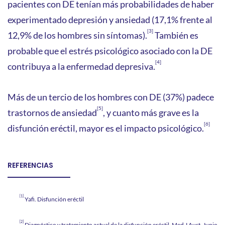
pacientes con DE tenían más probabilidades de haber
experimentado depresión y ansiedad (17,1% frente al
[3]
12,9% de los hombres sin síntomas).
También es
probable que el estrés psicológico asociado con la DE
[4]
contribuya a la enfermedad depresiva.
Más de un tercio de los hombres con DE (37%) padece
[5]
trastornos de ansiedad
, y cuanto más grave es la
[6]
disfunción eréctil, mayor es el impacto psicológico.
REFERENCIAS
[1]
Yafi. Disfunción eréctil
[2]
Diagnóstico y tratamiento actual de la disfunción eréctil. Med J Aust. Junio