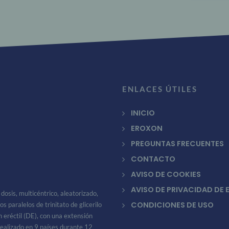
ENLACES ÚTILES
INICIO
EROXON
PREGUNTAS FRECUENTES
CONTACTO
AVISO DE COOKIES
AVISO DE PRIVACIDAD DE
 dosis, multicéntrico, aleatorizado,
CONDICIONES DE USO
s paralelos de trinitato de glicerilo
 eréctil (DE), con una extensión
ealizado en 9 países durante 12