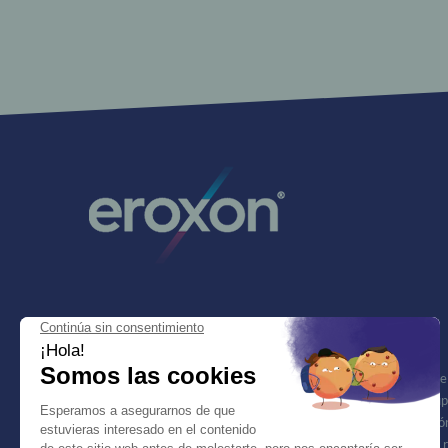
Gel estimulante eréctil.
Gel estimulante eréctil. un ensayo clínico de fase 3, de rango de
doble ciego, controlado con placebo, de uso domiciliario, de grupo
(GTN) aplicado tópicamente para el tratamiento de la disfunción
abierta - Futura Medical Developments Ltd - Estudio de 2020 r