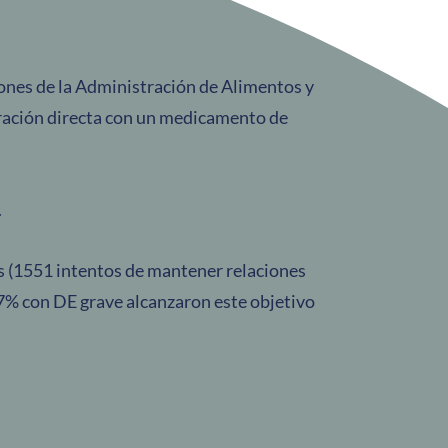
ones de la Administración de Alimentos y
ración directa con un medicamento de
.
 (1551 intentos de mantener relaciones
87% con DE grave alcanzaron este objetivo