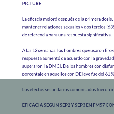
PICTURE
La eficacia mejoró después de la primera dosis
mantener relaciones sexuales y dos tercios (63
de referencia para una respuesta significativa.
A las 12 semanas, los hombres que usaron Eroxon
respuesta aumentó de acuerdo con la gravedad d
superaron, la DMCI. De los hombres con disfunc
porcentaje en aquellos con DE leve fue del 61 %
Los efectos secundarios comunicados fueron 
EFICACIA SEGÚN SEP2 Y SEP3 EN FM57 CON