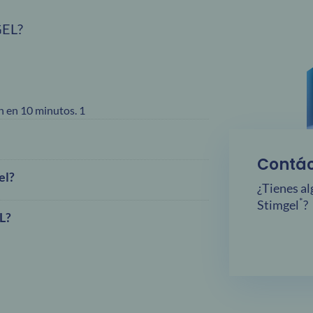
EL?
n en 10 minutos. 1
Contá
el?
¿Tienes a
*
Stimgel
?
L?