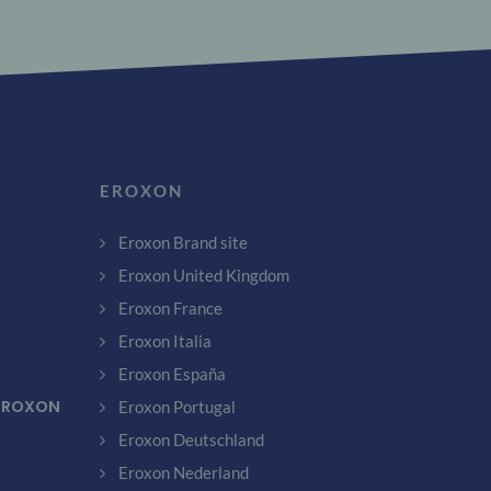
EROXON
Eroxon Brand site
Eroxon United Kingdom
Eroxon France
Eroxon Italia
Eroxon España
 EROXON
Eroxon Portugal
Eroxon Deutschland
Eroxon Nederland