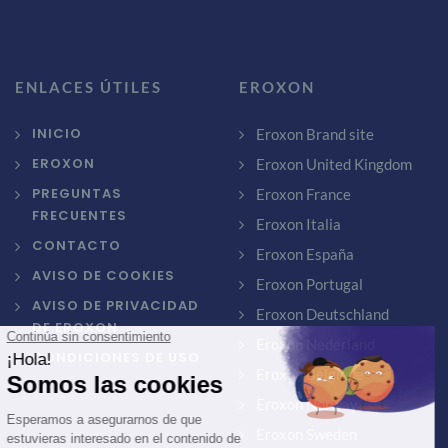
ENLACES ÚTILES
EROXON
INICIO
Eroxon Brand site
EROXON
Eroxon United Kingdom
PREGUNTAS
Eroxon France
FRECUENTES
Eroxon Italia
CONTACTO
Eroxon España
AVISO DE COOKIES
Eroxon Portugal
AVISO DE PRIVACIDAD
Eroxon Deutschland
DE EROXON
Eroxon Nederland
CONDICIONES DE USO
Eroxon Belgique
Eroxon Norway
Eroxon Sweden