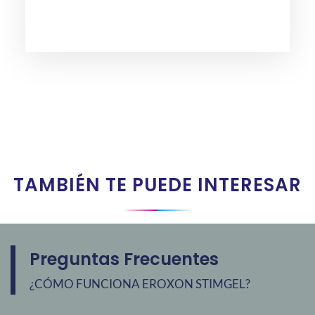
TAMBIÉN TE PUEDE INTERESAR
Preguntas Frecuentes
¿CÓMO FUNCIONA EROXON STIMGEL?