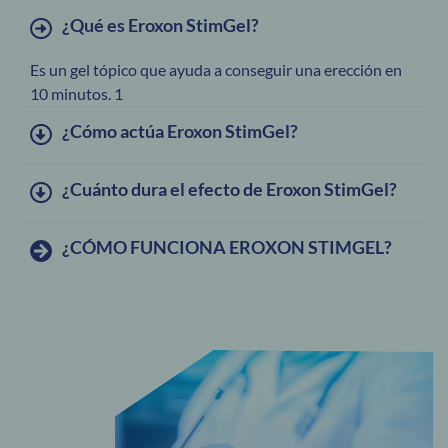
¿Qué es Eroxon StimGel?
Es un gel tópico que ayuda a conseguir una erección en
10 minutos. 1
¿Cómo actúa Eroxon StimGel?
¿Cuánto dura el efecto de Eroxon StimGel?
¿CÓMO FUNCIONA EROXON STIMGEL?